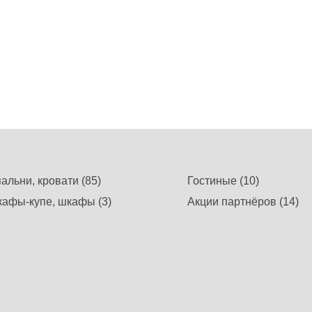
альни, кровати (85)
Гостиные (10)
афы-купе, шкафы (3)
Акции партнёров (14)