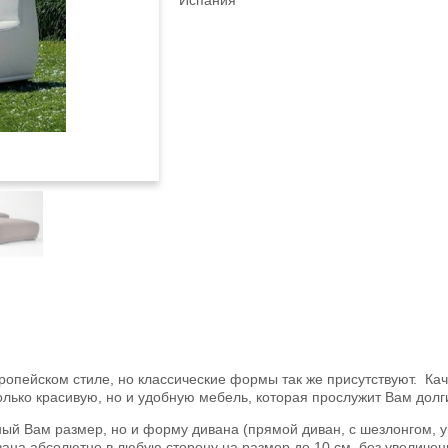
Испания
опейском стиле, но классические формы так же присутствуют. Кач
лько красивую, но и удобную мебель, которая прослужит Вам долг
й Вам размер, но и форму дивана (прямой диван, с шезлонгом, у
ана абсолютно в любую сторону на размер до 10 см. без увеличен