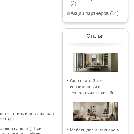
(3)
Акции партнёров (14)
Статьи
Спальня хай-тек —
современный и
технологичный дизайн.
ество, стиль и повышенная
ие годы.
гловой вариант). При
Мебель для интерьера в
ия стоимости . Можно